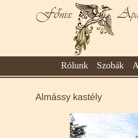
Rólunk
Szobák
A
Almássy kastély