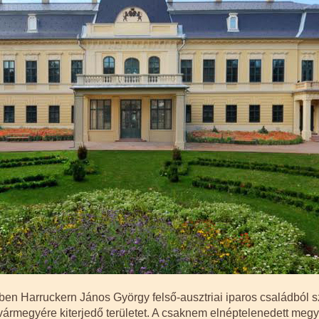
en Harruckern János György felső-ausztriai iparos családból szá
ármegyére kiterjedő területet. A csaknem elnéptelenedett megyé