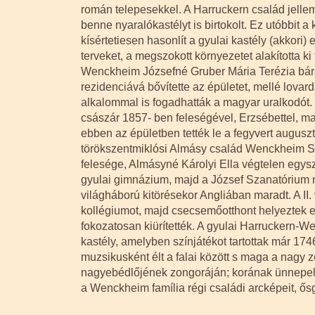
román telepesekkel. A Harruckern család jellemz
benne nyaralókastélyt is birtokolt. Ez utóbbit a
kísértetiesen hasonlít a gyulai kastély (akkori)
terveket, a megszokott környezetet alakította ki 
Wenckheim Józsefné Gruber Mária Terézia bárónő
rezidenciává bővítette az épületet, mellé lovar
alkalommal is fogadhatták a magyar uralkodót.
császár 1857- ben feleségével, Erzsébettel, ma
ebben az épületben tették le a fegyvert augusztu
törökszentmiklósi Almásy család Wenckheim Ste
felesége, Almásyné Károlyi Ella végtelen egy
gyulai gimnázium, majd a József Szanatórium m
világháború kitörésekor Angliában maradt. A II
kollégiumot, majd csecsemőotthont helyeztek el
fokozatosan kiürítették. A gyulai Harruckern-We
kastély, amelyben színjátékot tartottak már 1
muzsikusként élt a falai között s maga a nagy z
nagyebédlőjének zongoráján; korának ünnepelt 
a Wenckheim família régi családi arcképeit, ősg