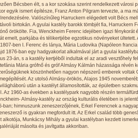
ően Bécsben élt, s a kor szokása szerint rendelkezett városi pa
 kor egyik ismert építésze, Franz Anton Pilgram tervezte, a ma má
 elrendezésére. Valószínűleg Harruckern elégedett volt Bécs melle
távoli birtokán. A gyulai kastély barokk tömbjét fia, Harruckern F
 örökölte. Fia, Wenckheim Ferenc idejében igazi fénykorát élte
dát emelt, parkjába és télikertjébe egzotikus növényeket ültete
 1807-ben I. Ferenc és lánya, Mária Ludovika (Napóleon francia
jd 1876-ban egy hadgyakorlat alkalmával járt a gyulai kastélyb
s 23-án, s a kastély kertjéből indultak el az aradi vesztőhely fe
fánia Mária grófnő és gróf Almásy Kálmán házassága révén ker
szerűségüknek köszönhetően nagyon népszerű emberek voltak Gy
egépítését. Az utolsó Almásy-örökös, Alajos 1945 novemberében
. világháború után a kastélyt államosították, az épületben szak
. Az 1960-as években a kastélypark nagyobb részén termálfürdőt
nckheim- Almásy-kastély az ország kulturális életében is jelent
746-ban; himnuszunk zeneszerzőjének, Erkel Ferencnek a nagyapj
eneszerző is gyakran megfordult itt. Az Erkel család több generác
alkotója, Munkácsy Mihály a gyulai kastélyban kezdett ismerked
alériáját másolta és javítgatta akkoriban.