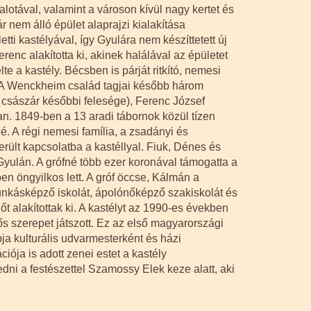
lotával, valamint a városon kívül nagy kertet és
r nem álló épület alaprajzi kialakítása
tti kastélyával, így Gyulára nem készíttetett új
erenc alakította ki, akinek halálával az épületet
 a kastély. Bécsben is párját ritkító, nemesi
tt. A Wenckheim család tagjai később három
 császár későbbi felesége), Ferenc József
an. 1849-ben a 13 aradi tábornok közül tízen
lé. A régi nemesi família, a zsadányi és
ült kapcsolatba a kastéllyal. Fiuk, Dénes és
ulán. A grófné több ezer koronával támogatta a
 öngyilkos lett. A gróf öccse, Kálmán a
munkásképző iskolát, ápolónőképző szakiskolát és
 alakítottak ki. A kastélyt az 1990-es években
ős szerepet játszott. Ez az első magyarországi
a kulturális udvarmesterként és házi
iója is adott zenei estet a kastély
ni a festészettel Szamossy Elek keze alatt, aki