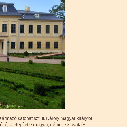
rmazó katonatiszt III. Károly magyar királytól
t újratelepítette magyar, német, szlovák és