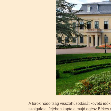
A török hódoltság visszahúzódását követő időkb
szolgálatai fejében kapta a majd egész Békés v