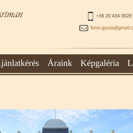
+36 20 434 0028
fonix.gyula@gmail.
jánlatkérés
Áraink
Képgaléria
L