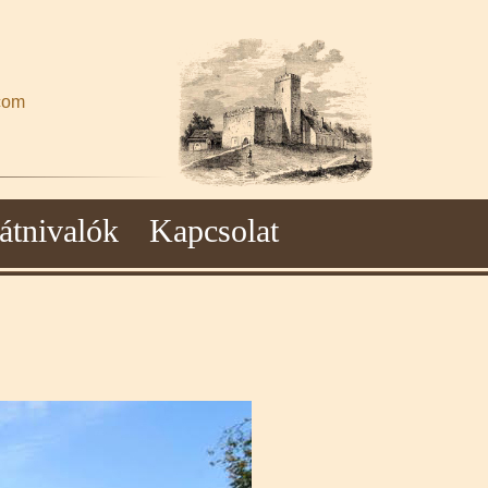
com
átnivalók
Kapcsolat