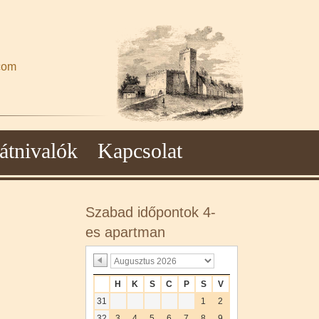
com
átnivalók
Kapcsolat
Szabad időpontok 4-
es apartman
H
K
S
C
P
S
V
31
1
2
32
3
4
5
6
7
8
9