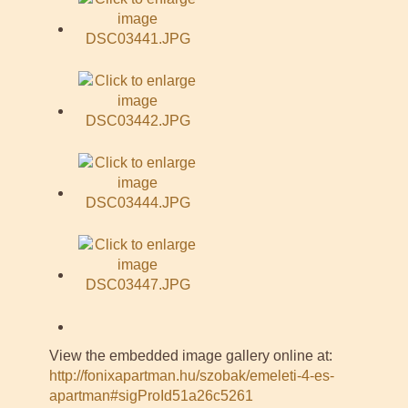
View the embedded image gallery online at:
http://fonixapartman.hu/szobak/emeleti-4-es-
apartman#sigProId51a26c5261