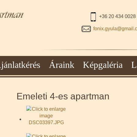
+36 20 434 0028
fonix.gyula@gmail.
jánlatkérés
Áraink
Képgaléria
L
Emeleti 4-es apartman