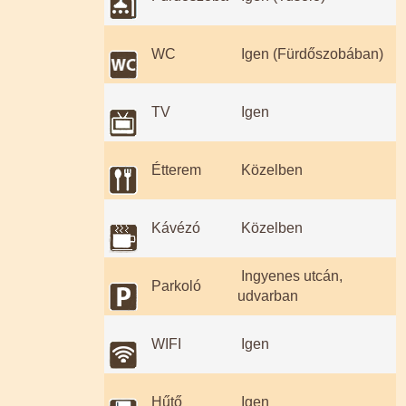
WC
Igen (Fürdőszobában)
TV
Igen
Étterem
Közelben
Kávézó
Közelben
Ingyenes utcán,
Parkoló
udvarban
WIFI
Igen
Hűtő
Igen