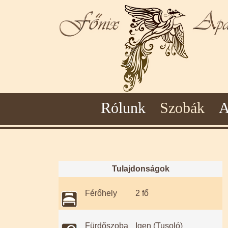
Rólunk
Szobák
A
Tulajdonságok
Férőhely
2 fő
Fürdőszoba
Igen (Tusoló)