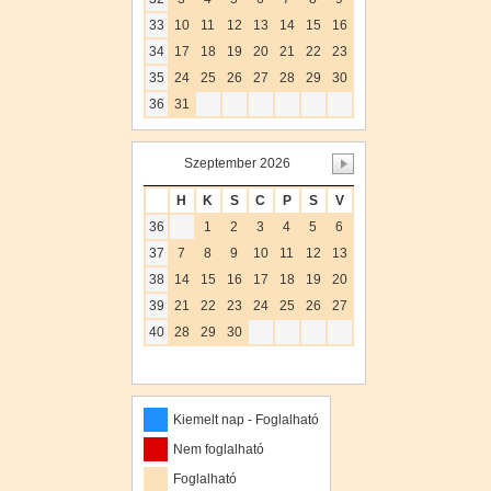
33
10
11
12
13
14
15
16
34
17
18
19
20
21
22
23
35
24
25
26
27
28
29
30
36
31
Szeptember 2026
H
K
S
C
P
S
V
36
1
2
3
4
5
6
37
7
8
9
10
11
12
13
38
14
15
16
17
18
19
20
39
21
22
23
24
25
26
27
40
28
29
30
Kiemelt nap - Foglalható
Nem foglalható
Foglalható