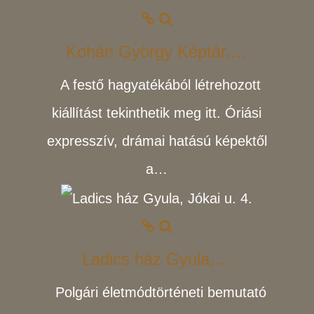
Kohán György Képtár,…
A festő hagyatékából létrehozott
kiállítást tekinthetik meg itt. Óriási
expresszív, drámai hatású képektől
a…
Ladics ház Gyula,…
Polgári életmódtörténeti bemutató