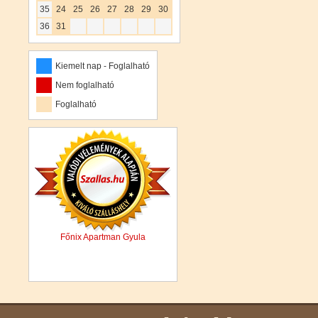
35
24
25
26
27
28
29
30
36
31
Kiemelt nap - Foglalható
Nem foglalható
Foglalható
Főnix Apartman Gyula