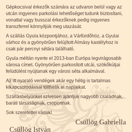
Gépkocsival érkezők számára az udvaron belül vagy az
utcán ingyenes parkolási lehetőséget tudunk biztosítani,
vonattal vagy busszal érkezőknek pedig ingyenes
transzferrel könnyítjük meg utazását.
A szállás Gyula központjához, a Várfürdőhöz, a Gyulai
várhoz és a gyönyörűen felújított Almásy kastélyhoz is
csak pár percnyi sétára található.
Gyula méltán nyerte el 2013-ban Európa legvirágosabb
városa címet. Gyönyörűen parkosított utcái, szökőkútjai
felüdülést nyújtanak egy városi séta alkalmával.
Az itt nyaraló vendégek akár egy hétig is tartalmas
kikapcsolódással tölthetik el napjaikat.
Szálláshelyünket szívesen ajánljuk nagyobb családnak,
baráti társaságnak, csoportnak.
Sok szeretettel várjuk!
Csüllög Gabriella
Csüllög István