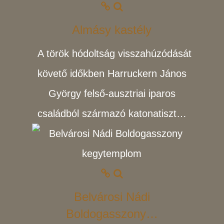
Almásy kastély
A török hódoltság visszahúzódását
követő időkben Harruckern János
György felső-ausztriai iparos
családból származó katonatiszt…
Belvárosi Nádi
Boldogasszony…