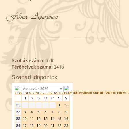
Szobák száma
: 6 db
Férőhelyek száma:
14 fő
Szabad időpontok
H
K
S
C
P
S
V
31
1
2
32
3
4
5
6
7
8
9
33
10
11
12
13
14
15
16
34
17
18
19
20
21
22
23