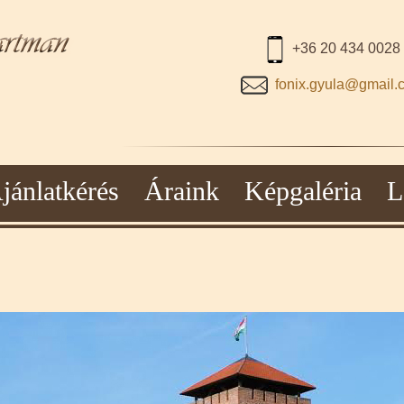
+36 20 434 0028
fonix.gyula@gmail.
jánlatkérés
Áraink
Képgaléria
L