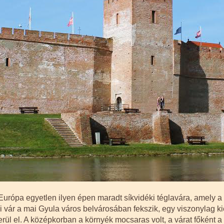
Európa egyetlen ilyen épen maradt síkvidéki téglavára, amely a
 vár a mai Gyula város belvárosában fekszik, egy viszonylag k
ül el. A középkorban a környék mocsaras volt, a várat főként a