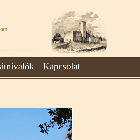
com
átnivalók
Kapcsolat