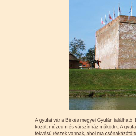
A gyulai vár a Békés megyei Gyulán található, 
között múzeum és várszínház működik. A gyulai
fekvésű részek vannak, ahol ma csónakázótó ter