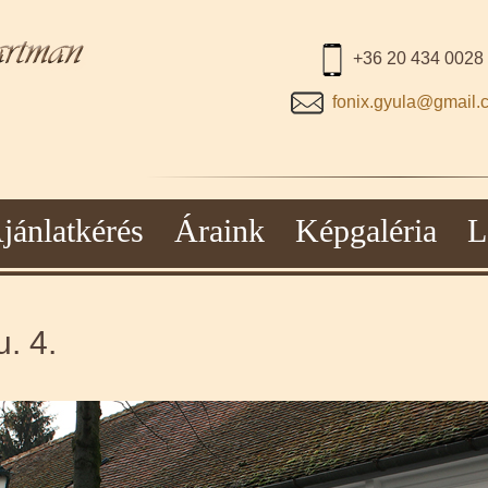
+36 20 434 0028
fonix.gyula@gmail.
jánlatkérés
Áraink
Képgaléria
L
. 4.