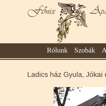
Rólunk
Szobák
A
Ladics ház Gyula, Jókai u