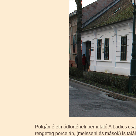
Polgári életmódtörténeti bemutató A Ladics csal
rengeteg porcelán, (meisseni és mások) is talá