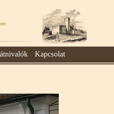
com
átnivalók
Kapcsolat