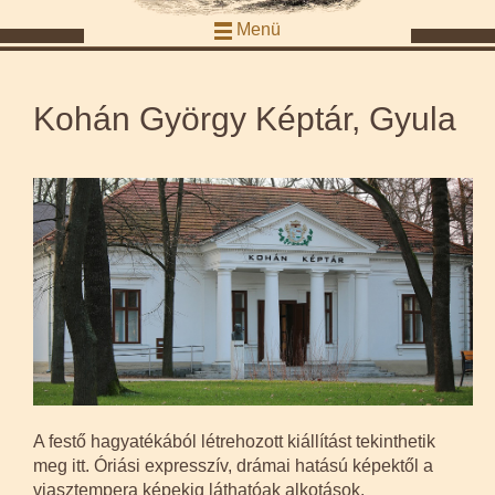
Menü
Kohán György Képtár, Gyula
A festő hagyatékából létrehozott kiállítást tekinthetik
meg itt. Óriási expresszív, drámai hatású képektől a
viasztempera képekig láthatóak alkotások.