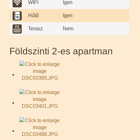
WIFI
Igen
Hűtő
Igen
Terasz
Nem
Földszinti 2-es apartman