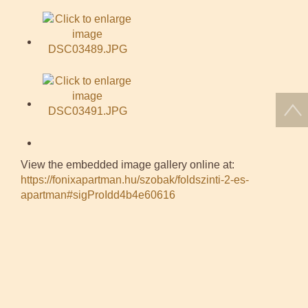
View the embedded image gallery online at:
https://fonixapartman.hu/szobak/foldszinti-2-es-
apartman#sigProIdd4b4e60616