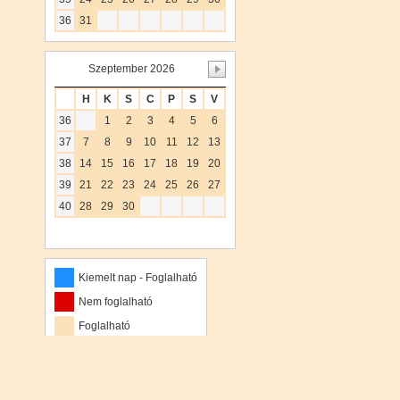
36
31
Szeptember 2026
H
K
S
C
P
S
V
36
1
2
3
4
5
6
37
7
8
9
10
11
12
13
38
14
15
16
17
18
19
20
39
21
22
23
24
25
26
27
40
28
29
30
Kiemelt nap - Foglalható
Nem foglalható
Foglalható