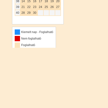
38
14
15
16
17
18
19
20
39
21
22
23
24
25
26
27
40
28
29
30
Kiemelt nap - Foglalható
Nem foglalható
Foglalható