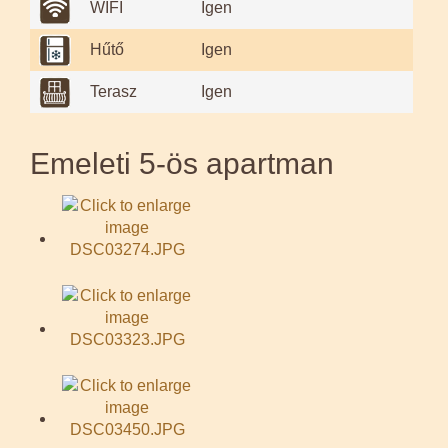
WIFI
Igen
Hűtő
Igen
Terasz
Igen
Emeleti 5-ös apartman