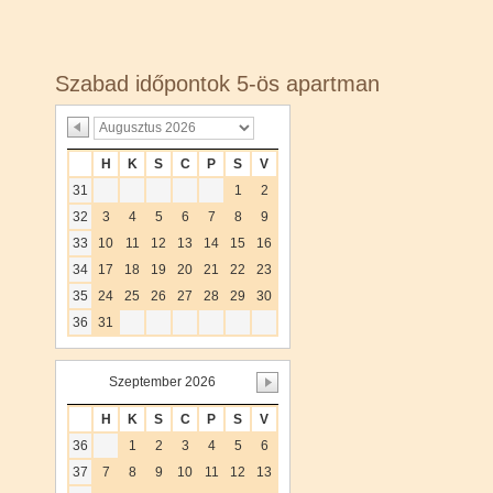
Szabad időpontok 5-ös apartman
H
K
S
C
P
S
V
31
1
2
32
3
4
5
6
7
8
9
33
10
11
12
13
14
15
16
34
17
18
19
20
21
22
23
35
24
25
26
27
28
29
30
36
31
Szeptember 2026
H
K
S
C
P
S
V
36
1
2
3
4
5
6
37
7
8
9
10
11
12
13