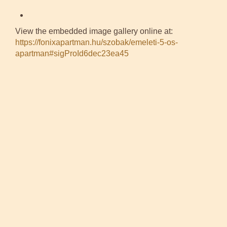
View the embedded image gallery online at:
https://fonixapartman.hu/szobak/emeleti-5-os-
apartman#sigProId6dec23ea45